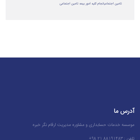
تامین اجتماعی
انجام کلیه امور بیمه تامین اجتماعی
آدرس ما
موسسه خدمات حسابداری و مشاوره مدیریت ارقام نگر خبره
تلفن : 88191483 21 98+