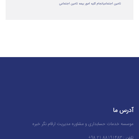
تامین اجتماعی
انجام کلیه امور بیمه تامین اجتماعی
آدرس ما
موسسه خدمات حسابداری و مشاوره مدیریت ارقام نگر خبره
تلفن : 88191483 21 98+