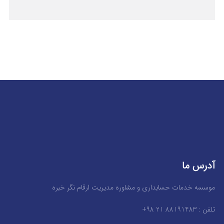
آدرس ما
موسسه خدمات حسابداری و مشاوره مدیریت ارقام نگر خبره
تلفن : 88191483 21 98+