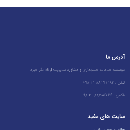
آدرس ما
موسسه خدمات حسابداری و مشاوره مدیریت ارقام نگر خبره
تلفن : 88191483 21 98+
فکس : 88205766 21 98+
سایت های مفید
سازمان امور مالیاتی