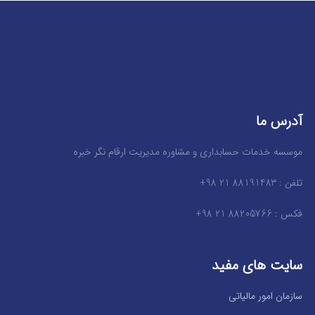
آدرس ما
موسسه خدمات حسابداری و مشاوره مدیریت ارقام نگر خبره
تلفن : 88191483 21 98+
فکس : 88205766 21 98+
سایت های مفید
سازمان امور مالیاتی