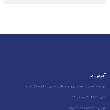
آدرس ما
موسسه خدمات حسابداری و مشاوره مدیریت ارقام نگر خبره
تلفن : 88191483 21 98+
فکس : 88205766 21 98+