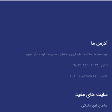
آدرس ما
موسسه خدمات حسابداری و مشاوره مدیریت ارقام نگر خبره
تلفن : 88191483 21 98+
فکس : 88205766 21 98+
سایت های مفید
سازمان امور مالیاتی