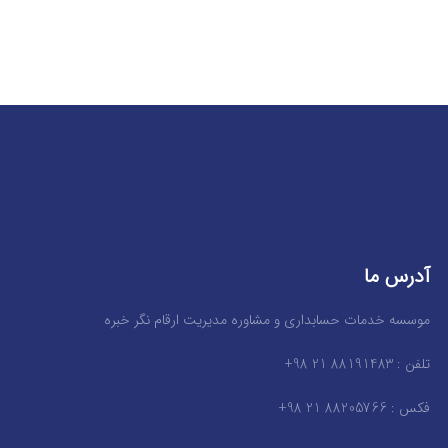
آدرس ما
موسسه خدمات حسابداری و مشاوره مدیریت ارقام نگر خبره
تلفن : 88191483 21 98+
فکس : 88205766 21 98+