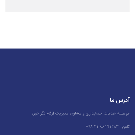
آدرس ما
موسسه خدمات حسابداری و مشاوره مدیریت ارقام نگر خبره
تلفن : 88191483 21 98+