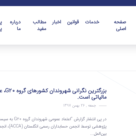
صفحه
خدمات
قوانین
اخبار
مطالب
درباره
پ
اصلی
مفید
ما
پ
بزرگت
مالیاتی است.
جمعه , 26 بهمن 1397
بین‌المل...