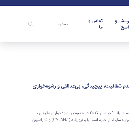
رسش و
تماس با
اسخ
ما
رین نگرانی شهروندان کشورهای گروه G۲۰، عدم شفافیت، پیچیدگی، بی‌عدالتی و رشوه‌خواری
در پی انتشار گزارش ”اعتماد عمومی شهروندان گروه G20 به سیستم مالیاتی“ در سال 2017 در خصوص رشوه‌خواری مالیاتی ،
پژوهشی توسط انجمن حسابداران رسمی انگلستان (ACCA)، انجمن حسابداران خبره استرالیا و نیوزیلند (CA ANZ) و فدراسیون