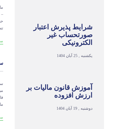
– 
شرایط پذیرش اعتبار
تن
صورتحساب غیر
الکترونیکی
بی
یکشنبه , 25 آبان 1404
سه
سه
آموزش قانون مالیات بر
مب
ارزش افزوده
فا
ما
دوشنبه , 19 آبان 1404
بی