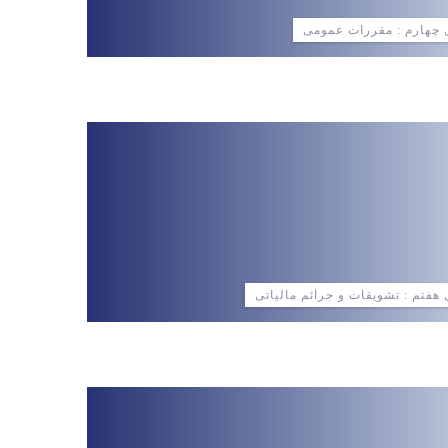
چهارم : مقررات عمومی
هفتم : تشویقات و جرائم مالیاتی