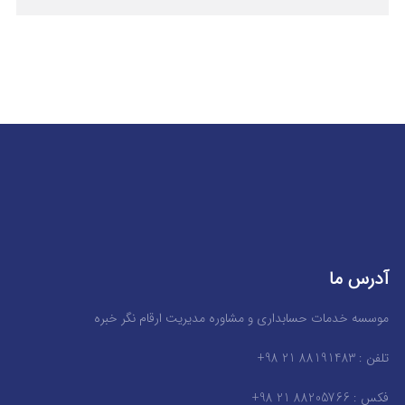
آدرس ما
موسسه خدمات حسابداری و مشاوره مدیریت ارقام نگر خبره
تلفن : 88191483 21 98+
فکس : 88205766 21 98+