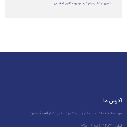
تامین اجتماعی
انجام کلیه امور بیمه تامین اجتماعی
آدرس ما
موسسه خدمات حسابداری و مشاوره مدیریت ارقام نگر خبره
تلفن : 88191483 21 98+