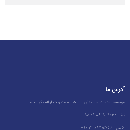
آدرس ما
موسسه خدمات حسابداری و مشاوره مدیریت ارقام نگر خبره
تلفن : 88191483 21 98+
فکس : 88205766 21 98+