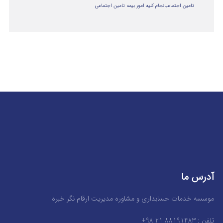
تامین اجتماعی
انجام کلیه امور بیمه تامین اجتماعی
آدرس ما
موسسه خدمات حسابداری و مشاوره مدیریت ارقام نگر خبره
تلفن : 88191483 21 98+