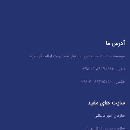
آدرس ما
موسسه خدمات حسابداری و مشاوره مدیریت ارقام نگر خبره
تلفن : 88191483 21 98+
فکس : 88205766 21 98+
سایت های مفید
سازمان امور مالیاتی
سازمان بورس اوراق بهادار