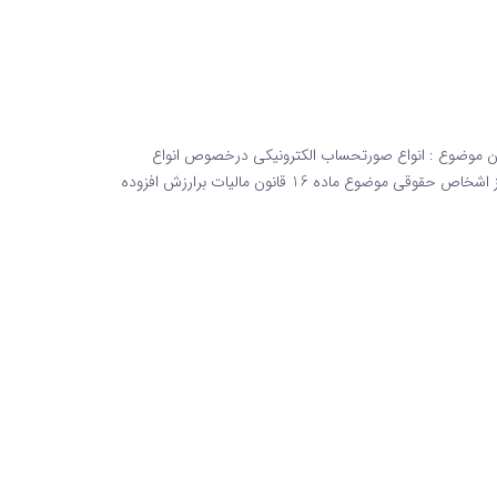
لاعیه شماره 5 قانون سامانه مودیان موضوع : انواع صورتحساب الکترونیکی درخصوص انواع
صورتحساب الکترونیکی ، نظر به آنکه سایر اشخاص حقوقی به جز اشخاص حقوقی موضوع ماده 16 قانون مالیات برارزش افزوده