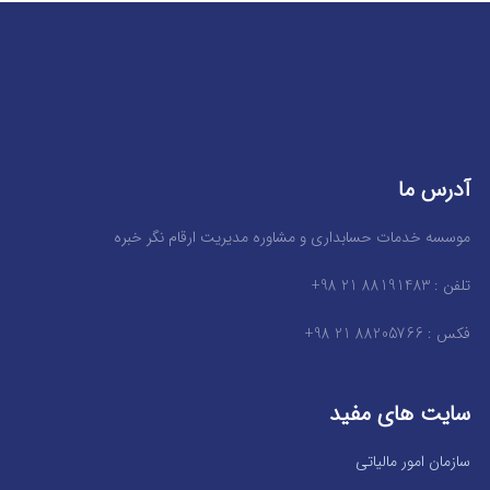
آدرس ما
موسسه خدمات حسابداری و مشاوره مدیریت ارقام نگر خبره
تلفن : 88191483 21 98+
فکس : 88205766 21 98+
سایت های مفید
سازمان امور مالیاتی