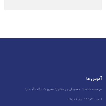
آدرس ما
موسسه خدمات حسابداری و مشاوره مدیریت ارقام نگر خبره
تلفن : 88191483 21 98+