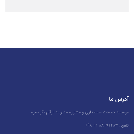
آدرس ما
موسسه خدمات حسابداری و مشاوره مدیریت ارقام نگر خبره
تلفن : 88191483 21 98+