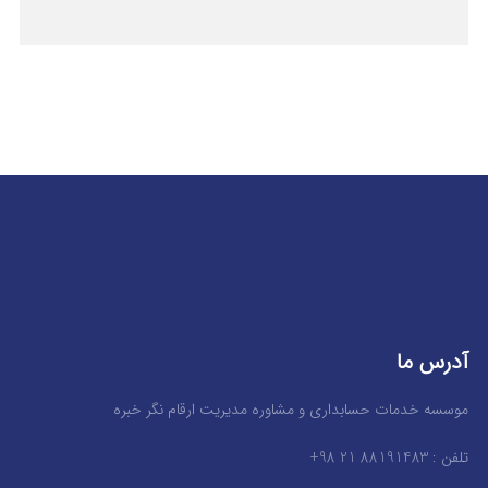
آدرس ما
موسسه خدمات حسابداری و مشاوره مدیریت ارقام نگر خبره
تلفن : 88191483 21 98+