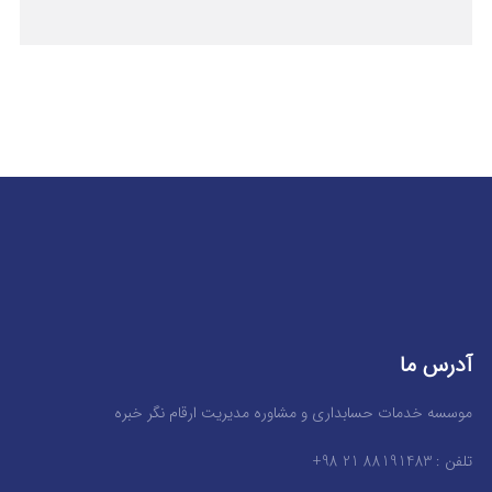
آدرس ما
موسسه خدمات حسابداری و مشاوره مدیریت ارقام نگر خبره
تلفن : 88191483 21 98+