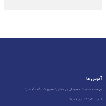
آدرس ما
موسسه خدمات حسابداری و مشاوره مدیریت ارقام نگر خبره
تلفن : 88191483 21 98+