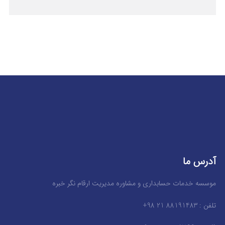
آدرس ما
موسسه خدمات حسابداری و مشاوره مدیریت ارقام نگر خبره
تلفن : 88191483 21 98+