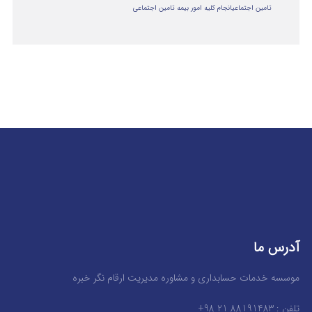
تامین اجتماعی
انجام کلیه امور بیمه تامین اجتماعی
آدرس ما
موسسه خدمات حسابداری و مشاوره مدیریت ارقام نگر خبره
تلفن : 88191483 21 98+