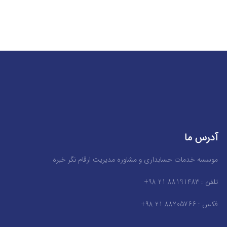
آدرس ما
موسسه خدمات حسابداری و مشاوره مدیریت ارقام نگر خبره
تلفن : 88191483 21 98+
فکس : 88205766 21 98+