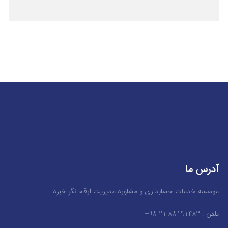
آدرس ما
موسسه خدمات حسابداری و مشاوره مدیریت ارقام نگر خبره
تلفن : 88191483 21 98+