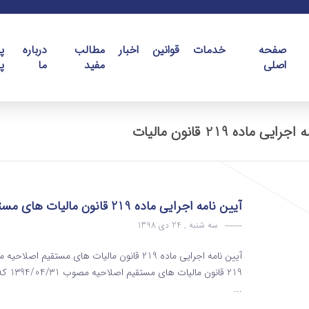
صفحه
خدمات
قوانین
اخبار
مطالب
درباره
پ
اصلی
مفید
ما
پ
آیین نامه اجرایی ماده 219 قانون مالیات های مستقیم
سه شنبه , 24 دی 1398
219 ق
...