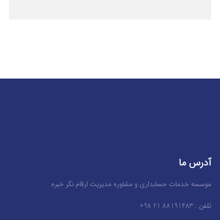
آدرس ما
موسسه خدمات حسابداری و مشاوره مدیریت ارقام نگر خبره
تلفن : 88191483 21 98+