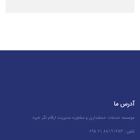
آدرس ما
موسسه خدمات حسابداری و مشاوره مدیریت ارقام نگر خبره
تلفن : 88191483 21 98+