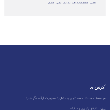
تامین اجتماعی
انجام کلیه امور بیمه تامین اجتماعی
آدرس ما
موسسه خدمات حسابداری و مشاوره مدیریت ارقام نگر خبره
تلفن : 88191483 21 98+