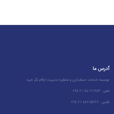
آدرس ما
موسسه خدمات حسابداری و مشاوره مدیریت ارقام نگر خبره
تلفن : 88191483 21 98+
فکس : 88205766 21 98+