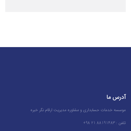
آدرس ما
موسسه خدمات حسابداری و مشاوره مدیریت ارقام نگر خبره
تلفن : 88191483 21 98+