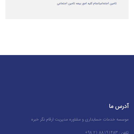
تامین اجتماعی
انجام کلیه امور بیمه تامین اجتماعی
آدرس ما
موسسه خدمات حسابداری و مشاوره مدیریت ارقام نگر خبره
تلفن : 88191483 21 98+