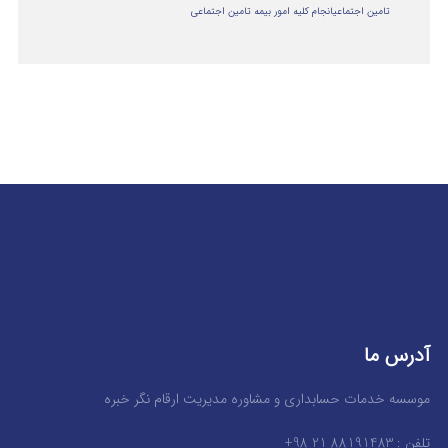
تامین اجتماعی
انجام کلیه امور بیمه تامین اجتماعی
آدرس ما
موسسه خدمات حسابداری و مشاوره مدیریت ارقام نگر خبره
تلفن : 88191483 21 98+