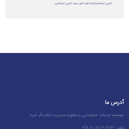
تامین اجتماعی
انجام کلیه امور بیمه تامین اجتماعی
آدرس ما
موسسه خدمات حسابداری و مشاوره مدیریت ارقام نگر خبره
تلفن : 88191483 21 98+