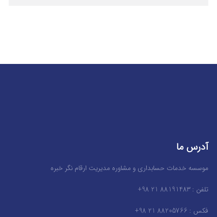
آدرس ما
موسسه خدمات حسابداری و مشاوره مدیریت ارقام نگر خبره
تلفن : 88191483 21 98+
فکس : 88205766 21 98+