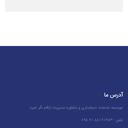
آدرس ما
موسسه خدمات حسابداری و مشاوره مدیریت ارقام نگر خبره
تلفن : 88191483 21 98+