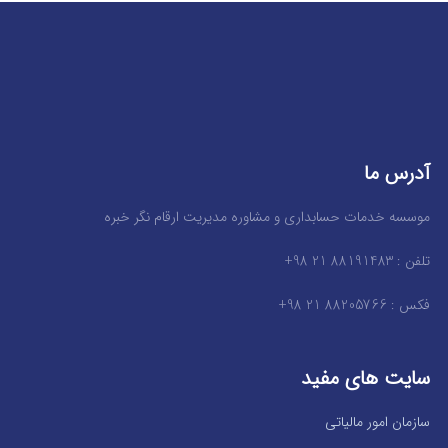
آدرس ما
موسسه خدمات حسابداری و مشاوره مدیریت ارقام نگر خبره
تلفن : 88191483 21 98+
فکس : 88205766 21 98+
سایت های مفید
سازمان امور مالیاتی