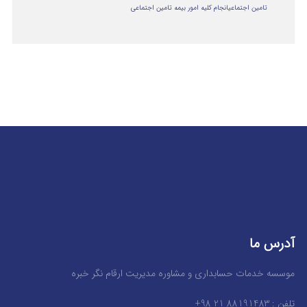
تامین اجتماعی
انجام کلیه امور بیمه تامین اجتماعی
آدرس ما
موسسه خدمات حسابداری و مشاوره مدیریت ارقام نگر خبره
تلفن : 88191483 21 98+