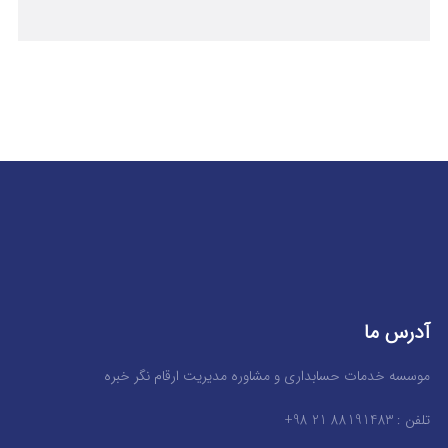
آدرس ما
موسسه خدمات حسابداری و مشاوره مدیریت ارقام نگر خبره
تلفن : 88191483 21 98+