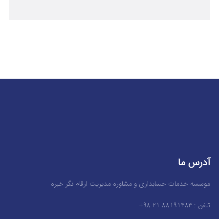
آدرس ما
موسسه خدمات حسابداری و مشاوره مدیریت ارقام نگر خبره
تلفن : 88191483 21 98+