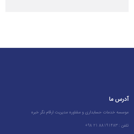
آدرس ما
موسسه خدمات حسابداری و مشاوره مدیریت ارقام نگر خبره
تلفن : 88191483 21 98+