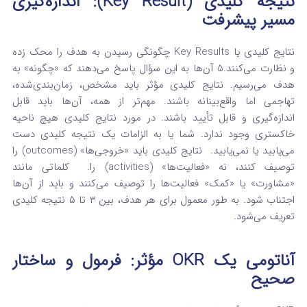
نتیجه کلیدی (Key Result): اندازه‌گیری
مسیر پیشرفت
نتایج کلیدی یا Key Results چگونگی رسیدن به هدف را محک زده
و نظارت می‌کنند.
5
آن‌ها به این سؤال پاسخ می‌دهند که «چگونه» به
هدف می‌رسیم. نتایج کلیدی مؤثر باید مشخص، زمان‌بندی‌شده،
تهاجمی اما واقع‌بینانه باشند.
مهم‌تر از همه، آن‌ها باید قابل
اندازه‌گیری و قابل تأیید باشند.
در مورد نتایج کلیدی هیچ ناحیه
خاکستری وجود ندارد. شما یا به الزامات یک نتیجه کلیدی دست
می‌یابید یا نمی‌یابید.
نتایج کلیدی باید «خروجی‌ها» (outcomes) را
توصیف کنند، نه «فعالیت‌ها» (activities) را.
کلماتی مانند
«مشاورت» یا «کمک» فعالیت‌ها را توصیف می‌کنند و باید از آن‌ها
اجتناب شود.
به طور معمول برای هر هدف، بین ۳ تا ۵ نتیجه کلیدی
تعریف می‌شود.
آناتومی یک OKR مؤثر: فرمول و ساختار
صحیح