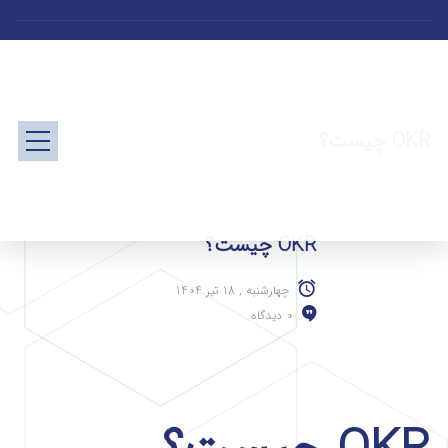
OKR چیست؟
OKR چیست؟
چهارشنبه , 18 تیر 1404
0 دیدگاه