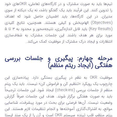
تیم‌ها باید به صورت مشترک و در کارگاه‌های تعاملی، OKRهای خود
را تدوین کنند. این فرآیند باید یک گفتگو باشد، نه یک دیکته از سوی
مدیران.
در این کارگاه‌ها، باید اطمینان حاصل شود که اهداف
(Objectives) الهام‌بخش و کیفی هستند. همچنین، نتایج کلیدی
(Key Results) باید قابل اندازه‌گیری، نتیجه‌محور و محدود به ۳ تا ۵
مورد برای هر هدف باشند.
این جلسات مشترک به شفاف‌سازی
انتظارات و ایجاد درک مشترک از موفقیت کمک می‌کند.
مرحله چهارم: پیگیری و جلسات بررسی
هفتگی (ایجاد ریتم منظم)
موفقیت OKR به نظم در پیگیری بستگی دارد. پیاده‌سازی این
چارچوب یک رویکرد «تنظیم کن و فراموش کن» نیست.
باید یک ریتم
منظم از جلسات بررسی (check-ins) ایجاد شود. این جلسات ترجیحاً
باید به صورت هفتگی برگزار شوند.
هدف این جلسات صرفاً گزارش
وضعیت نیست. آن‌ها فرصتی برای بحث در مورد پیشرفت، شناسایی
موانع، به اشتراک‌گذاری آموخته‌ها و انجام تنظیمات لازم هستند.
این
ریتم منظم، قلب تپنده سیستم OKR است و آن را از یک سند ایستا