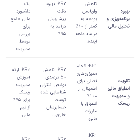
کاهش
KR2: بهبود
یک
بهبود
واریانس
دقت
داشبورد
برنامه‌ریزی و
بودجه به
پیش‌بینی
مالی جامع
تحلیل مالی
کمتر از ۱۰٪
درآمد به
برای
در سه ماهه
۹۵٪.
بررسی
آینده.
توسط
مدیریت.
KR1: انجام
KR2: کاهش
KR3: ارائه
ممیزی‌های
۵۰ درصدی
آموزش
تقویت
فصلی برای
نواقص کنترلی
مدیریت
انطباق مالی
اطمینان از
شناسایی شده
ریسک
و مدیریت
۱۰۰٪
توسط
برای ۷۵٪
ریسک
انطباق با
حسابرسان
از تیم
مقررات
خارجی.
مالی.
مالی.
KR1:
KR3:
KR2: