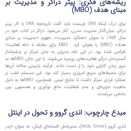
ریشه‌های فکری: پیتر دراکر و مدیریت بر
مبنای هدف (MBO)
برای درک اینکه OKR چیست باید گقت تاریخچه OKR با کار پیتر
دراکر، بنیان‌گذار مدیریت مدرن، آغاز می‌شود.
دراکر در کتاب خود در
سال ۱۹۵۴ با عنوان «عملکرد مدیریت»، مفهوم «مدیریت بر مبنای
هدف» (MBO) را معرفی کرد.
MBO برای مقابله با «تله فعالیت»
طراحی شده بود. در این تله، مدیران به جای تمرکز بر چشم‌انداز
گسترده‌تر، درگیر فعالیت‌های روزمره می‌شوند.
با این حال، MBOها به
مرور زمان کارایی خود را از دست دادند. فرآیند بازبینی سالانه آن‌ها
برای محیط‌های سریع امروزی بسیار کند بود.
این سیستم اغلب بر
عملکرد فردی تمرکز داشت تا نتایج تیمی. همچنین، MBOها به دلیل
ماهیت جزیره‌ای و عدم شفافیت، مانع نوآوری و همسویی بین
بخشی می‌شدند.
مبدع چارچوب: اندی گروو و تحول در اینتل
اندی گروو (Andy Grove)، مدیرعامل افسانه‌ای اینتل، به عنوان «پدر