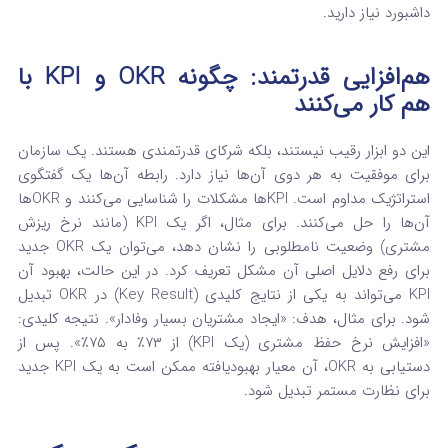
داشبورد نیاز دارید.
هم‌افزایی قدرتمند: چگونه OKR و KPI با
هم کار می‌کنند
این دو ابزار رقیب نیستند، بلکه شرکای قدرتمندی هستند.
یک سازمان
برای موفقیت به هر دوی آن‌ها نیاز دارد.
رابطه آن‌ها یک گفتگوی
استراتژیک مداوم است. KPIها مشکلات را شناسایی می‌کنند و OKRها
آن‌ها را حل می‌کنند. برای مثال، اگر یک KPI (مانند نرخ ریزش
مشتری) وضعیت نامطلوبی را نشان دهد، می‌توان یک OKR جدید
برای رفع دلایل اصلی آن مشکل تعریف کرد.
در این حالت، بهبود آن
KPI می‌تواند به یکی از نتایج کلیدی (Key Result) در OKR تبدیل
شود. برای مثال، هدف: «ایجاد مشتریان بسیار وفادار». نتیجه کلیدی:
«افزایش نرخ حفظ مشتری (یک KPI) از ۷۳٪ به ۷۵٪».
پس از
دستیابی به OKR، آن معیار بهبودیافته ممکن است به یک KPI جدید
برای نظارت مستمر تبدیل شود.