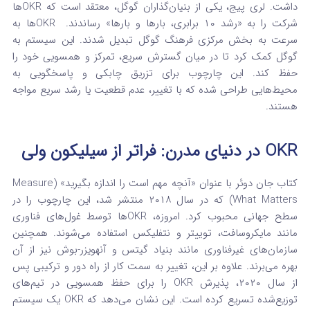
داشت.
لری پیج، یکی از بنیان‌گذاران گوگل، معتقد است که OKRها
شرکت را به «رشد ۱۰ برابری، بارها و بارها» رساندند.
OKRها به
سرعت به بخش مرکزی فرهنگ گوگل تبدیل شدند. این سیستم به
گوگل کمک کرد تا در میان گسترش سریع، تمرکز و همسویی خود را
حفظ کند.
این چارچوب برای تزریق چابکی و پاسخگویی به
محیط‌هایی طراحی شده که با تغییر، عدم قطعیت یا رشد سریع مواجه
هستند.
OKR در دنیای مدرن: فراتر از سیلیکون ولی
کتاب جان دوئر با عنوان «آنچه مهم است را اندازه بگیرید» (Measure
What Matters) که در سال ۲۰۱۸ منتشر شد، این چارچوب را در
سطح جهانی محبوب کرد.
امروزه، OKRها توسط غول‌های فناوری
مانند مایکروسافت، توییتر و نتفلیکس استفاده می‌شوند.
همچنین
سازمان‌های غیرفناوری مانند بنیاد گیتس و آنهویزر-بوش نیز از آن
بهره می‌برند.
علاوه بر این، تغییر به سمت کار از راه دور و ترکیبی پس
از سال ۲۰۲۰، پذیرش OKR را برای حفظ همسویی در تیم‌های
توزیع‌شده تسریع کرده است.
این نشان می‌دهد که OKR یک سیستم