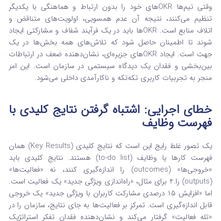
وقتی تیم‌ها OKRهای خود را بدون ارتباط و هماهنگی با یکدیگر
تنظیم می‌کنند، نتیجه آن عدم همسویی، اولویت‌های متناقض و
اتلاف منابع است.
OKRها باید در یک فرآیند شفاف و مشارکتی ایجاد
شوند تا اطمینان حاصل شود که تلاش‌های همه بخش‌ها در یک
جهت است. ایجاد OKRهای جزیره‌ای، نشان‌دهنده ضعف در ارتباطات
بین‌بخشی و فقدان یک دیدگاه سیستمی در سازمان است. این امر
منجر به تجربیات کاربری تکه‌تکه و ناکارآمدی داخلی می‌شود.
خطای اجرایی: اشتباه گرفتن نتایج کلیدی با
فهرست وظایف
یک تصور غلط رایج این است که نتایج کلیدی (Key Results) همان
فهرست کارها یا وظایف (to-do list) هستند. نتایج کلیدی باید
«خروجی‌ها» (outcomes) را اندازه‌گیری کنند، نه «فعالیت‌ها»
(outputs) را.
4
برای مثال، «راه‌اندازی ویژگی جدید» یک فعالیت است.
اما «افزایش ۱۵ درصدی مشارکت کاربران با ویژگی جدید» یک خروجی
قابل اندازه‌گیری است. تمرکز بر فعالیت‌ها به جای نتایج، سازمان را در
«تله فعالیت» گرفتار می‌کند و نشان‌دهنده فقدان تفکر استراتژیک