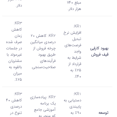
مبلغ ۷۴۰
دلار.
هزار دلار.
KR3:
KR1:
کاهش
افزایش نرخ
KR2: کاهش ۲۰
زمان
تبدیل
درصدی میانگین
صرف شده
فرصت‌های
بهبود کارایی
چرخه فروش از
در جلسات
واجد
قیف فروش
طریق بهبود
غیرمولد با
شرایط به
فرآیندهای
مشتریان
قرارداد از
صلاحیت‌سنجی.
بالقوه به
۲۵٪ به
میزان
۴۰٪.
۲۵٪.
KR3:
KR1:
KR2: پیاده‌سازی
دستیابی به
کاهش ۴۰
یک برنامه
پایبندی
درصدی
آموزشی جامع
توسعه
۹۰٪ به
تنوع در
که منجر به