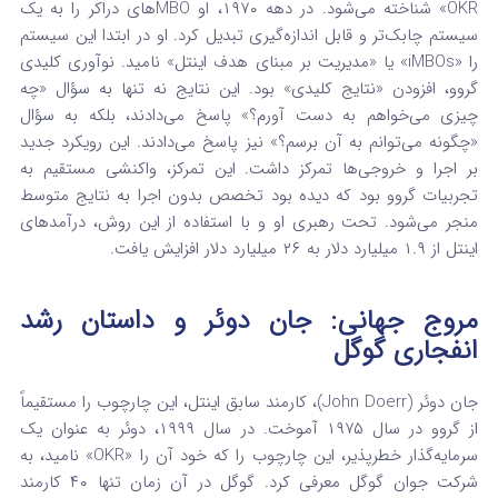
OKR» شناخته می‌شود.
در دهه ۱۹۷۰، او MBOهای دراکر را به یک
سیستم چابک‌تر و قابل اندازه‌گیری تبدیل کرد. او در ابتدا این سیستم
را «iMBOs» یا «مدیریت بر مبنای هدف اینتل» نامید.
نوآوری کلیدی
گروو، افزودن «نتایج کلیدی» بود. این نتایج نه تنها به سؤال «چه
چیزی می‌خواهم به دست آورم؟» پاسخ می‌دادند، بلکه به سؤال
«چگونه می‌توانم به آن برسم؟» نیز پاسخ می‌دادند.
این رویکرد جدید
بر اجرا و خروجی‌ها تمرکز داشت. این تمرکز، واکنشی مستقیم به
تجربیات گروو بود که دیده بود تخصص بدون اجرا به نتایج متوسط
منجر می‌شود.
تحت رهبری او و با استفاده از این روش، درآمدهای
اینتل از ۱.۹ میلیارد دلار به ۲۶ میلیارد دلار افزایش یافت.
مروج جهانی: جان دوئر و داستان رشد
انفجاری گوگل
جان دوئر (John Doerr)، کارمند سابق اینتل، این چارچوب را مستقیماً
از گروو در سال ۱۹۷۵ آموخت.
در سال ۱۹۹۹، دوئر به عنوان یک
سرمایه‌گذار خطرپذیر، این چارچوب را که خود آن را «OKR» نامید، به
شرکت جوان گوگل معرفی کرد. گوگل در آن زمان تنها ۴۰ کارمند