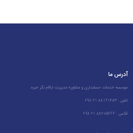
آدرس ما
موسسه خدمات حسابداری و مشاوره مدیریت ارقام نگر خبره
تلفن : 88191483 21 98+
فکس : 88205766 21 98+