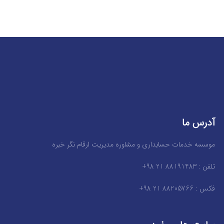
آدرس ما
موسسه خدمات حسابداری و مشاوره مدیریت ارقام نگر خبره
تلفن : 88191483 21 98+
فکس : 88205766 21 98+