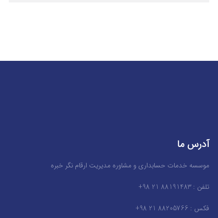
آدرس ما
موسسه خدمات حسابداری و مشاوره مدیریت ارقام نگر خبره
تلفن : 88191483 21 98+
فکس : 88205766 21 98+