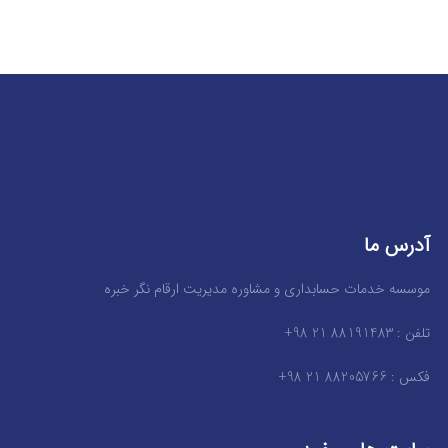
آدرس ما
موسسه خدمات حسابداری و مشاوره مدیریت ارقام نگر خبره
تلفن : 88191483 21 98+
فکس : 88205766 21 98+