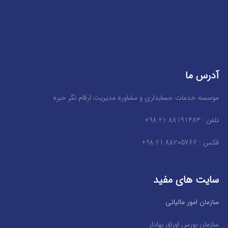
آدرس ما
موسسه خدمات حسابداری و مشاوره مدیریت ارقام نگر خبره
تلفن : 88191483 21 98+
فکس : 88205766 21 98+
سایت های مفید
سازمان امور مالیاتی
سازمان بورس اوراق بهادار