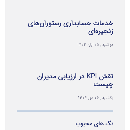
خدمات حسابداری رستوران‌های
زنجیره‌ای
دوشنبه , 05 آبان 1404
نقش KPI در ارزیابی مدیران
چیست
یکشنبه , 06 مهر 1404
تگ های محبوب